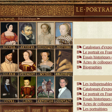
Bibliothèque
Catalogues d'expos
Le portrait en Fra
Essais historiques
Actes de colloques 
Biographies
Les indispensables
Catalogues d'expos
Le portrait en Fra
Essais historiques
Actes de colloques 
Les portraitistes