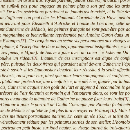
ésenter un artiste à sa royale parente, jamais celui-ci, ni aucun portra
ne suffit-il pas pour engager un peintre plus à son gré que les artis
 ? De telles restrictions paraissent ne jamais avoir existé, et la liste d
r l’affirmer : on peut citer les Flamands Corneille de La Haye, peintr
ten œuvrant pour Élisabeth d’Autriche et Louise de Lorraine, cette de
nt Catherine de Médicis, les peintres français ne sont peut-être pas a
ne magnanime et bienveillante représentée par Antoine Caron dans un 
es Estampes[
7
]
. Ce croquis met en scène six personnages aux visages im
a plume, à l’exception de deux nains, apparemment insignifiants : « la 
 ses pieds, « M[me]. de Sauve » joue avec un chien ; « Estienne Du M
oulève un rideau[
8
]
. L’auteur de ces inscriptions est digne de confi
ère, puisque les deux frères qui paradent ainsi devant Catherine l’épé
 Reste à savoir si les Dumonstier devaient leur réussite à la seule affect
favoris, ou si pour eux, ainsi que pour leurs compagnons et confrères,
s plutôt une protectrice, une bienfaitrice, une mécène, guidée par la hau
 Catherine acquiert son goût de l’art et apprend à reconnaître le gén
résors de l’art florentin et romain qui l’entourent alors, ce sont les po
morts avant que la mémoire de Catherine ne puisse fixer leurs traits[
9
]
se d’amour » pour le portrait de Giulia Gonzague par Piombo (celui mê
te de Médicis et qu’elle se fait plus tard envoyer en France[
10
]
. Mais 
s des meilleurs portraitistes italiens. En cette année 1533, le talent de
véritablement séduite par les peintures sorties de son atelier. L’homol
portrait en petit buste sur fond neutre, le visage tourné de trois-quart