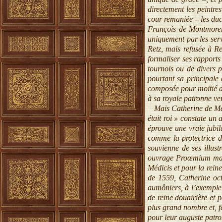
directement les peintre
cour remaniée – les duc
François de Montmorency
uniquement par les serv
Retz, mais refusée à R
formaliser ses rapports
tournois ou de divers p
pourtant sa principale 
composée pour moitié de
à sa royale patronne ve
Mais Catherine de Médic
était roi » constate un
éprouve une vraie jubil
comme la protectrice de
souvienne de ses illust
ouvrage Proœmium math
Médicis et pour la reine
de 1559, Catherine oct
aumôniers, à l’exemple
de reine douairière et 
plus grand nombre et, fa
pour leur auguste patro