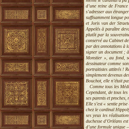
même le cardinal a pu pr
d’une reine de France 
s’adresser aux étrangers
suffisamment longue pou
et Joris van der Strae
Appelés à paraître deva
plutôt par la souverai
conservé au Cabinet d
par des annotations à l
signer un document ; à
Monstier », au fond, s
dessinateur comme son p
portraitistes attitrés !
simplement devenus des 
Bouchot, elle n’était pa
Comme tous les Médicis,
Cependant, de tous les t
ses parents et proches, 
Elle s’est « sentie pri
chez le cardinal Hippoly
ses yeux les réalisation
duchesse d’Orléans est 
d’une formule unique – 