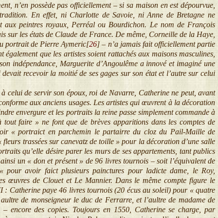
nt, n’en possède pas officiellement – si sa maison en est dépourvue,
radition. En effet, ni Charlotte de Savoie, ni Anne de Bretagne ne
 et aux peintres royaux, Perréal ou Bourdichon. Le nom de François
ais sur les états de Claude de France. De même, Corneille de la Haye,
u portrait de Pierre Aymeric[
26
]
– n’a jamais fait officiellement partie
 également que les artistes soient rattachés aux maisons masculines,
et son indépendance, Marguerite d’Angoulême a innové et imaginé une
devait recevoir la moitié de ses gages sur son état et l’autre sur celui
 celui de servir son époux, roi de Navarre, Catherine ne peut, avant
e conforme aux anciens usages. Les artistes qui œuvrent à la décoration
indre envergure et les portraits la reine passe simplement commande à
à tout faire » ne font que de brèves apparitions dans les comptes de
oir « portraict en parchemin le partairre du cloz du Pail-Maille de
leurs trassées sur canevatz de toille » pour la décoration d’une salle
portraits qu’elle désire parer les murs de ses appartements, tant publics
insi un « don et présent » de 96 livres tournois – soit l’équivalent de
pour avoir faict plusieurs painctures pour ladicte dame, le Roy,
 des œuvres de Clouet et Le Mannier. Dans le même compte figure le
I : Catherine paye 46 livres tournois (20 écus au soleil) pour « quatre
ng aultre de monseigneur le duc de Ferrarre, et l’aultre de madame de
» – encore des copies. Toujours en 1550, Catherine se charge, par