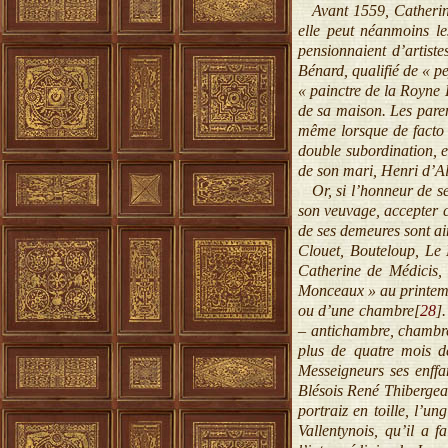
Avant 1559, Catherine 
elle peut néanmoins le
pensionnaient d’artist
Bénard, qualifié de « p
« painctre de la Royne 
de sa maison. Les pare
même lorsque de facto 
double subordination, en
de son mari, Henri d’Al
Or, si l’honneur de se
son veuvage, accepter c
de ses demeures sont ai
Clouet, Bouteloup, Le 
Catherine de Médicis, 
Monceaux » au printemps
ou d’une chambre[
28
]
.
– antichambre, chambre,
plus de quatre mois d
Messeigneurs ses enffa
Blésois René Thibergeau
portraiz en toille, l’u
Vallentynois, qu’il a