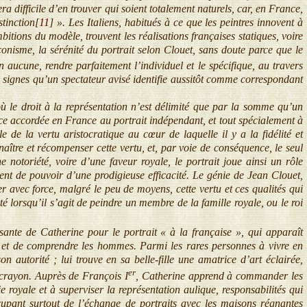
a difficile d’en trouver qui soient totalement naturels, car, en France,
stinction[
11
]
». Les Italiens, habitués à ce que les peintres innovent à
itions du modèle, trouvent les réalisations françaises statiques, voire
conisme, la sérénité du portrait selon Clouet, sans doute parce que le
on aucune, rendre parfaitement l’individuel et le spécifique, au travers
 signes qu’un spectateur avisé identifie aussitôt comme correspondant
ù le droit à la représentation n’est délimité que par la somme qu’un
ce accordée en France au portrait indépendant, et tout spécialement à
de la vertu aristocratique au cœur de laquelle il y a la fidélité et
naître et récompenser cette vertu, et, par voie de conséquence, le seul
 notoriété, voire d’une faveur royale, le portrait joue ainsi un rôle
nt de pouvoir d’une prodigieuse efficacité. Le génie de Jean Clouet,
er avec force, malgré le peu de moyens, cette vertu et ces qualités qui
té lorsqu’il s’agit de peindre un membre de la famille royale, ou le roi
ante de Catherine pour le portrait « à la française », qui apparaît
 et de comprendre les hommes. Parmi les rares personnes à vivre en
n autorité ; lui trouve en sa belle-fille une amatrice d’art éclairée,
er
u crayon. Auprès de François I
, Catherine apprend à commander les
ie royale et à superviser la représentation aulique, responsabilités qui
cupant surtout de l’échange de portraits avec les maisons régnantes