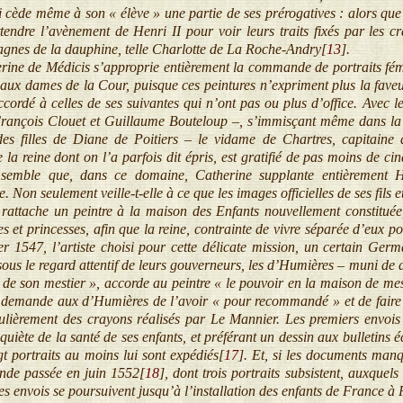
oi cède même à son « élève » une partie de ses prérogatives : alors q
tendre l’avènement de Henri II pour voir leurs traits fixés par les c
nes de la dauphine, telle Charlotte de La Roche-Andry[
13
]
.
ne de Médicis s’approprie entièrement la commande de portraits fémin
e aux dames de la Cour, puisque ces peintures n’expriment plus la faveu
cordé à celles de ses suivantes qui n’ont pas ou plus d’office. Avec le
– François Clouet et Guillaume Bouteloup –, s’immisçant même dans la r
es filles de Diane de Poitiers – le vidame de Chartres, capitaine d
la reine dont on l’a parfois dit épris, est gratifié de pas moins de ci
l semble que, dans ce domaine, Catherine supplante entièrement 
. Non seulement veille-t-elle à ce que les images officielles de ses fils 
rattache un peintre à la maison des Enfants nouvellement constituée, d
es et princesses, afin que la reine, contrainte de vivre séparée d’eux po
ier 1547, l’artiste choisi pour cette délicate mission, un certain G
sous le regard attentif de leurs gouverneurs, les d’Humières – muni de 
ct de son mestier », accorde au peintre « le pouvoir en la maison de me
demande aux d’Humières de l’avoir « pour recommandé » et de faire « 
ulièrement des crayons réalisés par Le Mannier. Les premiers envois n
quiète de la santé de ses enfants, et préférant un dessin aux bulletins é
t portraits au moins lui sont expédiés[
17
]
. Et, si les documents manq
nde passée en juin 1552[
18
]
, dont trois portraits subsistent, auxquel
les envois se poursuivent jusqu’à l’installation des enfants de France à