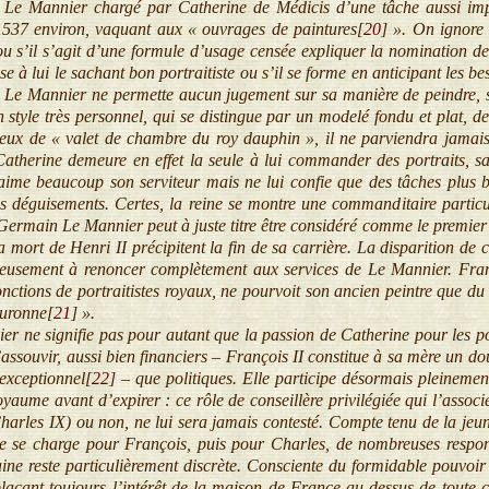
 Mannier chargé par Catherine de Médicis d’une tâche aussi import
537 environ, vaquant aux « ouvrages de paintures[
20
]
». On ignore é
u s’il s’agit d’une formule d’usage censée expliquer la nomination de 
esse à lui le sachant bon portraitiste ou s’il se forme en anticipant les 
 Le Mannier ne permette aucun jugement sur sa manière de peindre, s
n style très personnel, qui se distingue par un modelé fondu et plat, d
peux de « valet de chambre du roy dauphin », il ne parviendra jamai
Catherine demeure en effet la seule à lui commander des portraits, san
ime beaucoup son serviteur mais ne lui confie que des tâches plus b
 déguisements. Certes, la reine se montre une commanditaire particuli
 Germain Le Mannier peut à juste titre être considéré comme le premier p
la mort de Henri II précipitent la fin de sa carrière. La disparition de 
ieusement à renoncer complètement aux services de Le Mannier. Franço
nctions de portraitistes royaux, ne pourvoit son ancien peintre que du 
ouronne[
21
]
».
 ne signifie pas pour autant que la passion de Catherine pour les portr
’assouvir, aussi bien financiers – François II constitue à sa mère un d
exceptionnel[
22
]
– que politiques. Elle participe désormais pleinemen
oyaume avant d’expirer : ce rôle de conseillère privilégiée qui l’associ
harles IX) ou non, ne lui sera jamais contesté. Compte tenu de la jeun
ne se charge pour François, puis pour Charles, de nombreuses responsa
ne reste particulièrement discrète. Consciente du formidable pouvoir 
laçant toujours l’intérêt de la maison de France au-dessus de toute c