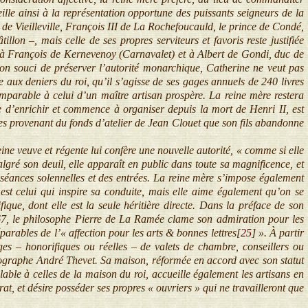
eille ainsi à la représentation opportune des puissants seigneurs de la
de Vieilleville, François III de La Rochefoucauld, le prince de Condé,
lon –, mais celle de ses propres serviteurs et favoris reste justifiée
e à François de Kernevenoy (Carnavalet) et à Albert de Gondi, duc de
on souci de préserver l’autorité monarchique, Catherine ne veut pas
e aux deniers du roi, qu’il s’agisse de ses gages annuels de 240 livres
omparable à celui d’un maître artisan prospère. La reine mère restera
e d’enrichir et commence à organiser depuis la mort de Henri II, est
les provenant du fonds d’atelier de Jean Clouet que son fils abandonne
 veuve et régente lui confère une nouvelle autorité, « comme si elle
algré son deuil, elle apparaît en public dans toute sa magnificence, et
s séances solennelles et des entrées. La reine mère s’impose également
 est celui qui inspire sa conduite, mais elle aime également qu’on se
ue, dont elle est la seule héritière directe. Dans la préface de son
7, le philosophe Pierre de La Ramée clame son admiration pour les
parables de l’« affection pour les arts & bonnes lettres[
25
]
». À partir
ges – honorifiques ou réelles – de valets de chambre, conseillers ou
mographe André Thevet. Sa maison, réformée en accord avec son statut
ble à celles de la maison du roi, accueille également les artisans en
rat, et désire posséder ses propres « ouvriers » qui ne travailleront que