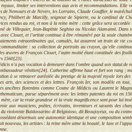
s royaux, limiter ses interventions aux avis et recommandations. Elle v
s de Nemours et de Nevers, les Lorrains, Claude Gouffier, le maréchal 
, Philibert de Marcilly, seigneur de Sipierre, ou le cardinal de Châtil
ices rendus au roi, et non à la reine mère : cette grâce sera accordé
ené de Villequier, Jean-Baptiste Seghiso ou Nicolas Alamanni. Dans s
 avec Clouet, et l’artiste continue à être rémunéré par la seule chambr
aiements extraordinaires qui, cumulés, lui assurent un train de vie c
commanditaire : sa collection de portraits au crayon, qu’elle continu
s œuvres de François Clouet, l’autre moitié étant constituée des feuil
rs 1560[
23
]
.
is n’a pas vocation à demeurer dans l’ombre quand son statut de reine
 ambassadeur vénitien[
24
]
. Catherine affirme haut et fort son rang ; m
ation à se retrouver auréolée du prestige de la majesté royale lors de
s arts, des sciences et des lettres. François Ier, son modèle en tout,
res ancêtres florentins comme Cosme de Médicis ou Laurent le Magnifiq
ematicum, parue séparément avec les lettres patentes du roi en 156
 mère, car la vraie grandeur et la vraie magnificence sont pour lui insé
roie aux musiciens, poètes, écrivains, inventeurs et savants des char
 du violoniste Baldassarino di Belgioioso, dit Beaujoyeux, ou du cos
possédant désormais une autonomie identique et une composition sembla
it nouveau, les artistes : la reine mère aime la beauté, le luxe et l’appa
nne.