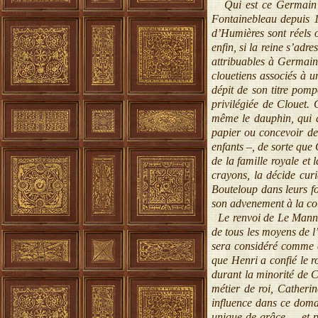
Qui est ce Germain Le
Fontainebleau depuis 1
d’Humières sont réels o
enfin, si la reine s’adr
attribuables à Germain
clouetiens associés à u
dépit de son titre pom
privilégiée de Clouet. 
même le dauphin, qui a
papier ou concevoir des
enfants –, de sorte que
de la famille royale et 
crayons, la décide cur
Bouteloup dans leurs fo
son advenement à la c
Le renvoi de Le Mannier
de tous les moyens de l
sera considéré comme 
que Henri a confié le r
durant la minorité de C
métier de roi, Catheri
influence dans ce domai
unique de grâce –, et p