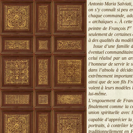
Antonio Maria Salviati, 
on s’y connaît si peu en
chaque commande, adapta
« archaïques ». À cette
er
peintre de François I
seulement de certaines 
à des qualités du modèl
Issue d’une famille don
éventuel commanditaire 
celui réalisé par un ar
l’honneur de servir le 
dans l’absolu à décider
extrêmement important d
ainsi que de son fils F
valent à leurs modèles l
lui-même.
L’engouement de Franç
finalement comme la co
union spirituelle avec 
capable d’apprécier la 
portraits, à contrôler l
traditionnellement en 