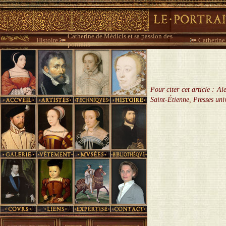
Catherine de Médicis et sa passion des
Histoire
Catherine 
portraits
Pour citer cet article : A
Saint-Étienne, Presses uni