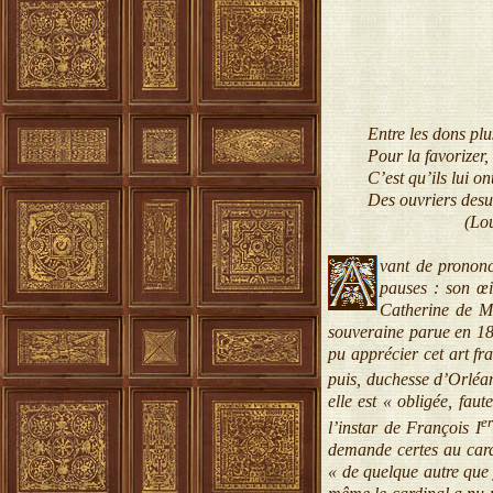
Entre les dons plus b
Pour la favorizer, le
C’est qu’ils lui ont d
Des ouvriers desus to
(Louis d’Or
vant de prononce
pauses : son œil
Catherine de Mé
souveraine parue en 1
pu apprécier cet art fr
puis, duchesse d’Orléa
elle est « obligée, faut
e
l’instar de François I
demande certes au cardi
« de quelque autre que 