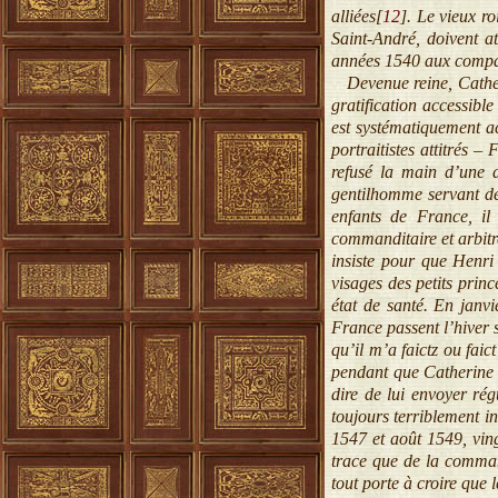
alliées[
12
]
. Le vieux r
Saint-André, doivent at
années 1540 aux compag
Devenue reine, Catheri
gratification accessibl
est systématiquement ac
portraitistes attitrés 
refusé la main d’une d
gentilhomme servant de 
enfants de France, i
commanditaire et arbitre
insiste pour que Henri 
visages des petits princ
état de santé. En janv
France passent l’hiver 
qu’il m’a faictz ou fai
pendant que Catherine 
dire de lui envoyer rég
toujours terriblement in
1547 et août 1549, ving
trace que de la comma
tout porte à croire que 