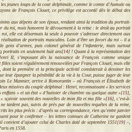
ue les jeunes loups de la cour delphinale, comme le comte d’Aumale ou
rayons de François Clouet, ce privilège est accordé dès le début des
ins aux dépens de son époux, rendant ainsi la tradition du portrait-
r du roi, mais honorent le dévouement à la reine : le droit au portrait
 roi, elle est désormais la seule à pouvoir s’adresser directement aux
éalisation de portraits masculins. Loin d’être un favori du roi – il a
e gens d’armes, puis colonel général de l’infanterie, mais surtout
nq portraits en seulement huit ans[
14
]
! Quant à la représentation des
Henri II, s’imposant dès la naissance de François comme unique
et filles soient régulièrement renouvelées par François Clouet, mais elle
ont la première et la principale activité consisterait à dessiner les
ur leur épargner la pénibilité de la vie à la Cour, puisse juger de leur
ermain Le Mannier, arrive à Romorantin – où François et Élisabeth de
deux missives du couple delphinal : Henri, reconnaissant « les services
s enffans » et un état « d’huissier de chambre ou quelque autre »[
15
]
,
sçavoir souvent des nouvelles de mon filz et ma fille »[
16
]
, c’est-à-
e tardent pas, suivis de près par de nouvelles requêtes de la reine,
crits les plus précis : d’après sa correspondance, rien qu’entre janvier
uent pour le confirmer – les lettres connues de Catherine ne gardent
s il convient d’ajouter celui de Charles daté de septembre 1551[
19
]
–,
 Paris en 1558.