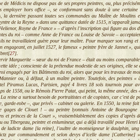
de Médicis ne dispose pas de ses propres peintres, ou, plus préciséme
s employer hors office –, se conformant sans doute à une certaine t
es, la dernière passant toutes ses commandes au Maître de Moulins
eyntre de la Reyne » dans une quittance datée de 1515, n’apparaît jam
Helienor, Royne de France » – d’après l’inscription qui figure au dos d
ntes du roi – comme Anne de France ou Louise de Savoie – acceptaient
ils ne travaillaient guère pour leur maître. Pour marquer son rang 
 engageant, en juillet 1527, le fameux « peintre frère de Jannet », qui 
bret[
27
]
.
rvir Marguerite – sœur du roi de France – était au moins comparable à
ette idée ; consciente de la prétendue modestie de ses origines, elle s
nsi engagés par les Bâtiments du roi, alors que pour les travaux de mo
Mannier ou, à défaut, à un maître peintre. Toutefois, des peintres « 
tel Piramus Lucas, Parisien, payé 4 livres 18 sols tournois pour av
 de 1558, ou le Rémois Pierre Patat, qui peint, la même année, des « f
 La reine a surtout besoin de portraitistes et de copistes, car c’est de 
 garde-robe –, que privés – cabinet ou galerie. En 1550, la reine fait a
e gages de Clouet ! – au peintre lyonnais Antoine de Bourgogne « 
ns et princes de la Court », vraisemblablement des copies d’après
 ou Tibergeau, peintre et enlumineur, qui a déjà travaillé pour Henri I
ng de ladicte dame [la reine], l’aultre de monseigneur le daulphin, u
 faictz par commandement et selon devys d’icelle dame [Catherine] 