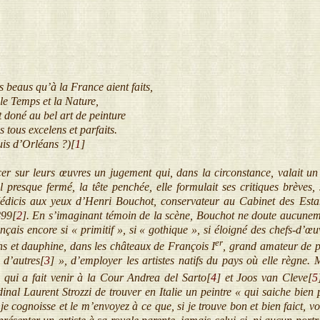
eaus qu’à la France aient faits,
 Temps et la Nature,
oné au bel art de peinture
us excelens et parfaits.
léans ?)[
1
]
r sur leurs œuvres un jugement qui, dans la circonstance, valait un ar
 presque fermé, la tête penchée, elle formulait ses critiques brèves, 
dicis aux yeux d’Henri Bouchot, conservateur au Cabinet des Estam
899[
2
]
. En s’imaginant témoin de la scène, Bouchot ne doute aucuneme
ançais encore si « primitif », si « gothique », si éloigné des chefs-d’œ
er
ns et dauphine, dans les châteaux de François I
, grand amateur de pe
e d’autres[
3
]
», d’employer les artistes natifs du pays où elle règne. 
r
qui a fait venir à la Cour Andrea del Sarto[
4
]
et Joos van Cleve[
5
nal Laurent Strozzi de trouver en Italie un peintre « qui saiche bien p
je cognoisse et le m’envoyez à ce que, si je trouve bon et bien faict, 