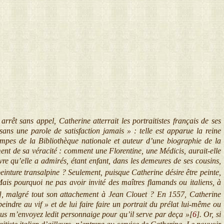
rêt sans appel, Catherine atterrait les portraitistes français de ses
sans une parole de satisfaction jamais » : telle est apparue la reine
pes de la Bibliothèque nationale et auteur d’une biographie de la
nt de sa véracité : comment une Florentine, une Médicis, aurait-elle
uvre qu’elle a admirés, étant enfant, dans les demeures de ses cousins,
inture transalpine ? Seulement, puisque Catherine désire être peinte,
Mais pourquoi ne pas avoir invité des maîtres flamands ou italiens, à
]
, malgré tout son attachement à Jean Clouet ? En 1557, Catherine
eindre au vif » et de lui faire faire un portrait du prélat lui-même ou
vous m’envoyez ledit personnaige pour qu’il serve par deça »[
6
]
. Or, si