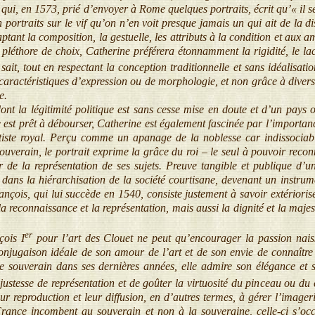
qui, en 1573, prié d’envoyer à Rome quelques portraits, écrit qu’« il ser
 portraits sur le vif qu’on n’en voit presque jamais un qui ait de la di
nt la composition, la gestuelle, les attributs à la condition et aux amb
 pléthore de choix, Catherine préférera étonnamment la rigidité, le la
sait, tout en respectant la conception traditionnelle et sans idéalisati
caractéristiques d’expression ou de morphologie, et non grâce à divers
e.
t la légitimité politique est sans cesse mise en doute et d’un pays o
est prêt à débourser, Catherine est également fascinée par l’importan
tiste royal. Perçu comme un apanage de la noblesse car indissociable 
souverain, le portrait exprime la grâce du roi – le seul à pouvoir recon
 de la représentation de ses sujets. Preuve tangible et publique d’une
ans la hiérarchisation de la société courtisane, devenant un instrume
rançois, qui lui succède en 1540, consiste justement à savoir extérioris
a reconnaissance et la représentation, mais aussi la dignité et la majes
er
ois I
pour l’art des Clouet ne peut qu’encourager la passion naiss
njugaison idéale de son amour de l’art et de son envie de connaître
le souverain dans ses dernières années, elle admire son élégance et so
justesse de représentation et de goûter la virtuosité du pinceau ou d
eur reproduction et leur diffusion, en d’autres termes, à gérer l’imager
France incombent au souverain et non à la souveraine, celle-ci s’oc