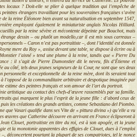
itiste italien d’ailleurs, n’entrera au service de Catherine. Le pouvoir
tes locaux ? Doit-elle se plier à quelque tradition qui l’empêche de
es peintres étrangers travaillant pour les souveraines françaises s’avère
e de la reine Éléonore bien avant sa naturalisation en septembre 1547,
rnière employant également le miniaturiste anglais Nicolas Hilliard.
ccueillis par la reine sévère et mécontente dépeinte par Bouchot, mais
étrange dessin – ou plutôt un modello,car il est mis sous carreaux –
personnels – Caron n’est pas portraitiste –, dont l’identité est donnée
Royne mere du Roy », assise devant une table, se dispose à écrire ou à
onstier l’aisné » tend une plume à la reine, tandis que « Pierre Du
ance : il s’agit de Pierre Dumonstier dit le neveu, fils d’Étienne et
e au côté, tels deux jeunes seigneurs de la Cour, ne sont que ses deux
ion personnelle et exceptionnelle de la reine mère, dont ils seraient tout
 à l’opposé de la commanditaire arbitraire et despotique imaginée par
te estime des peintres français et son amour de l’art du portrait.
ie artistique au contact des chefs-d’œuvre rassemblés par sa famille.
rtraits qui marquent le plus l’esprit de la jeune fille : d’abord ceux de
, puis les créations des grands artistes, comme Sebastiano del Piombo.
me que Vasari qualifie dans ses
Vite
de « pittura divina ») qu’elle a vu
les œuvres que Catherine découvre en arrivant en France éclipseront à
 Jean Clouet, portraitiste en titre du roi, est à son apogée, et la jeune
ogie et la monotonie apparentes des effigies de Clouet, dues à l’emploi
s –, déconcertent pourtant la plupart de ses compatriotes, tel le nonce