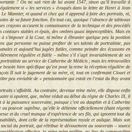
ante ? On ne sait rien de lui avant 1547, sinon qu’il travaille à
galement si « les services » évoqués dans la lettre de Henri à Jean
Le Mannier, ni quand et chez qui il apprend à faire des portraits, ni,
besoins de sa future fonction. En tout cas, quoique l’absence de tableaux
es crayons accusent la connaissance de la technique et des procédés
es contours stables et épais, des ombres quasi imperceptibles. Mais en
s à s’imposer à la Cour, ni même à ébranler quelque peu la position
s que personne ne puisse profiter de ses talents de portraitiste, pas
anales et aujourd’hui jugées futiles, comme peindre des écussons en
èrement régulière et fidèle – même s’il s’agit invariablement de ses
ortraitiste au service de Catherine de Médicis ; mais les retrouvailles
ce besoin bien spécifique qu’est pour la reine la réception régulière de
is II suit le jugement de sa mère, et, tout en confirmant Clouet et
titre peu enviable de « pensionnaire qui estoit en l’estat du Roy avant
aits s’affaiblit. Au contraire, devenue reine mère, elle dispose enfin
ouaire si opulent, que, même réduit au début du règne de Charles IX, il
t à la puissance souveraine, puisque c’est au dauphin et à Catherine
e au pouvoir suprême, qu’elle le détienne officiellement (étant régente
esse et du cruel manque d’expérience de ses fils, qui ignorent tout du
bilités, dont celle de la représentation royale et aulique. Mais son
social du portrait, qui rétribue le dévouement au souverain – source
onsidération affective, la reine mère préfère, au lieu de commanditer